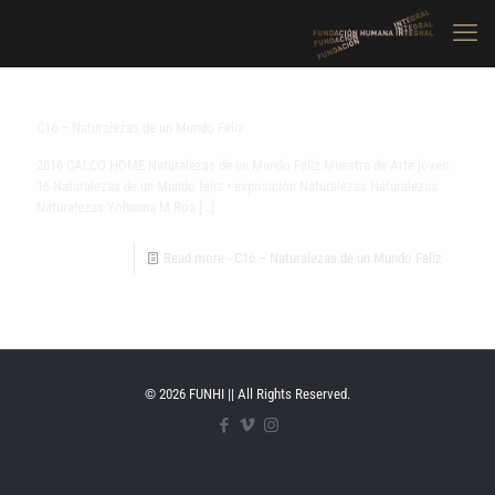
C16 – Naturalezas de un Mundo Feliz
2016 CALCO HOME Naturalezas de un Mundo Feliz Muestra de Arte joven
16 Naturalezas de un Mundo feliz • exposición Naturalezas Naturalezas
Naturalezas Yohanna M Roa
[…]
Read more
- C16 – Naturalezas de un Mundo Feliz
© 2026 FUNHI || All Rights Reserved.